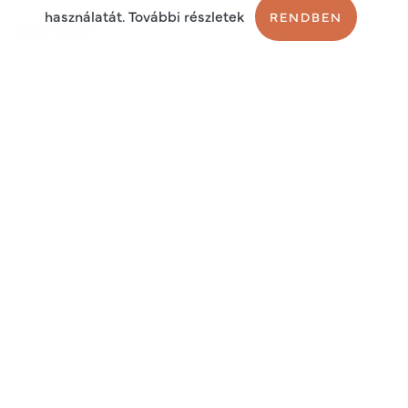
használatát. További részletek
RENDBEN
Bejelentkezés
Regisztráció
Sütik
Adatkezelési tájékoztató
Általános szerződési feltételek
2026 © Endo Plus Service kft.
Adószám: 13140072-2-42
EU adószám: HU13140072