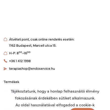
Átvételi pont, csak online rendelés esetén:
1162 Budapest, Marcell utca 15.
00
00
H-P: 8
–16
+36 1 412 1998
terapiashop@endoservice.hu
Termékek
Rólunk
Tájékoztatunk, hogy a honlap felhasználói élmény
fokozásának érdekében sütiket alkalmazunk.
Készülékeinkről
Az oldal használatával elfogadod a cookie-k
Cikkeink