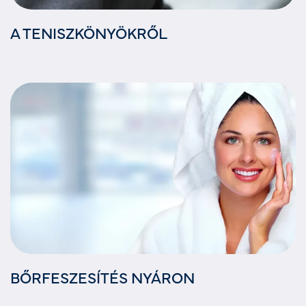
A TENISZKÖNYÖKRŐL
BŐRFESZESÍTÉS NYÁRON