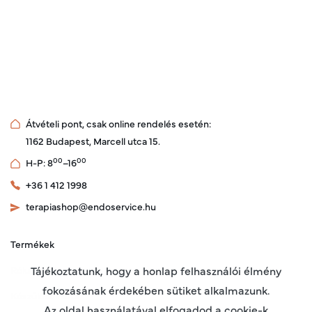
Átvételi pont, csak online rendelés esetén:
1162 Budapest, Marcell utca 15.
00
00
H-P: 8
–16
+36 1 412 1998
terapiashop@endoservice.hu
Termékek
Rólunk
Tájékoztatunk, hogy a honlap felhasználói élmény
fokozásának érdekében sütiket alkalmazunk.
Készülékeinkről
Az oldal használatával elfogadod a cookie-k