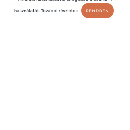
Cikkeink
használatát. További részletek
RENDBEN
Bejelentkezés
Regisztráció
Sütik
Adatkezelési tájékoztató
Általános szerződési feltételek
2026 © Endo Plus Service kft.
Adószám: 13140072-2-42