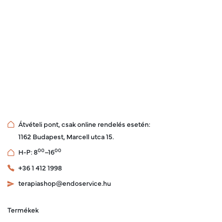
Átvételi pont, csak online rendelés esetén:
1162 Budapest, Marcell utca 15.
00
00
H-P: 8
–16
+36 1 412 1998
terapiashop@endoservice.hu
Termékek