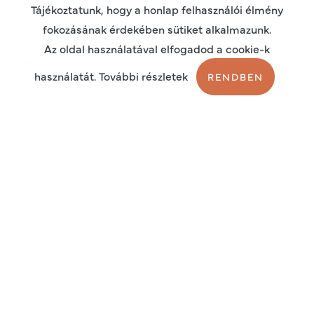
Rólunk
Tájékoztatunk, hogy a honlap felhasználói élmény
fokozásának érdekében sütiket alkalmazunk.
Készülékeinkről
Az oldal használatával elfogadod a cookie-k
Cikkeink
használatát. További részletek
RENDBEN
Bejelentkezés
Regisztráció
Sütik
Adatkezelési tájékoztató
Általános szerződési feltételek