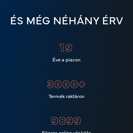
ÉS MÉG NÉHÁNY ÉRV
22
Éve a piacon
3000
+
Termék raktáron
11959
Sikeres online vásárlás