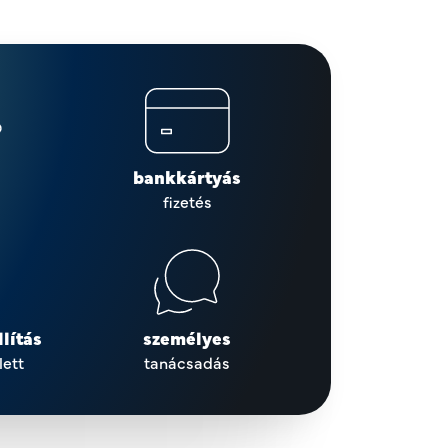
bankkártyás
fizetés
lítás
személyes
lett
tanácsadás