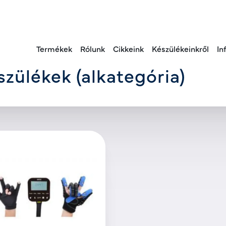
Termékek
Rólunk
Cikkeink
Készülékeinkről
In
észülékek (alkategória)