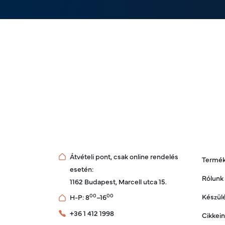
Átvételi pont, csak online rendelés
Termé
esetén:
Rólunk
1162 Budapest, Marcell utca 15.
Készülé
00
00
H-P: 8
–16
+36 1 412 1998
Cikkei