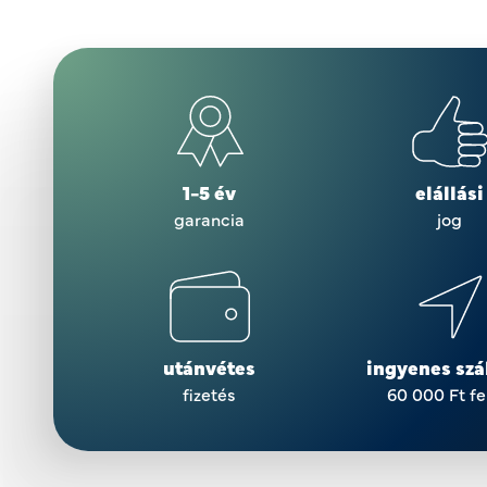
1-5 év
elállási
garancia
jog
utánvétes
ingyenes szál
fizetés
60 000 Ft fe