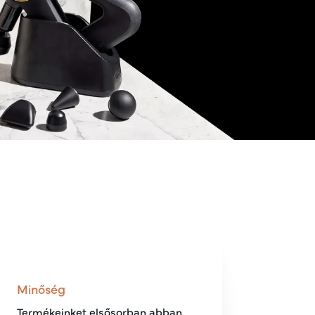
Minőség
Termékeinket elsősorban abban