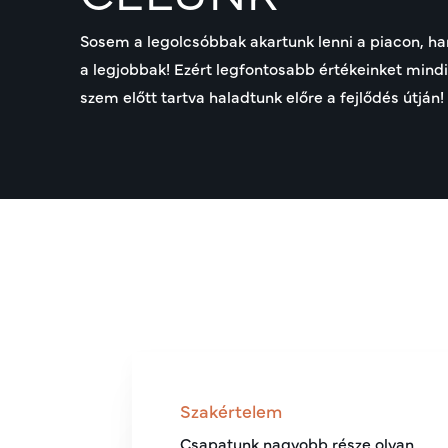
Sosem a legolcsóbbak akartunk lenni a piacon, h
a legjobbak! Ezért legfontosabb értékeinket mind
szem előtt tartva haladtunk előre a fejlődés útján!
Szakértelem
Csapatunk nagyobb része olyan