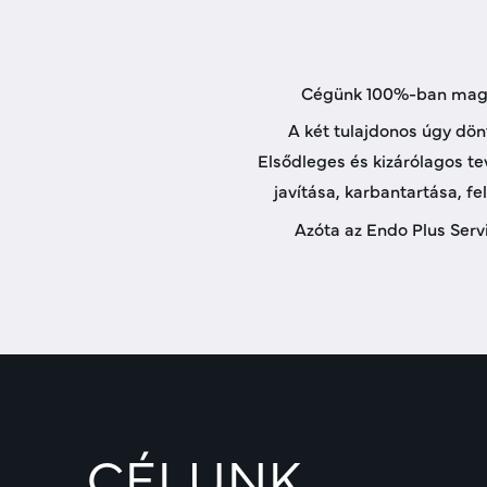
Cégünk 100%-ban magyar
A két tulajdonos úgy dönt
Elsődleges és kizárólagos te
javítása, karbantartása, fe
Azóta az Endo Plus Serv
CÉLUNK