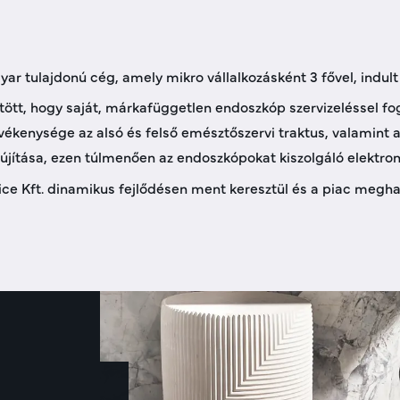
 tulajdonú cég, amely mikro vállalkozásként 3 fővel, indu
ött, hogy saját, márkafüggetlen endoszkóp szervizeléssel fogl
vékenysége az alsó és felső emésztőszervi traktus, valamint a 
lújítása, ezen túlmenően az endoszkópokat kiszolgáló elektron
ice Kft. dinamikus fejlődésen ment keresztül és a piac meghat