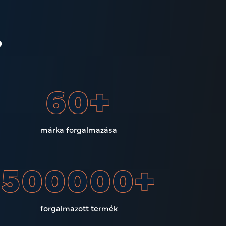
?
60
+
márka forgalmazása
500000
+
forgalmazott termék