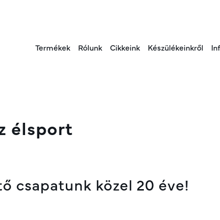
(jelenlegi)
Termékek
Rólunk
Cikkeink
Készülékeinkről
In
z élsport
tő csapatunk közel 20 éve!