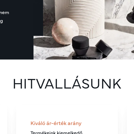
anem
ig
HITVALLÁSUNK
Kiváló ár-érték arány
Termékeink kiemelkedő