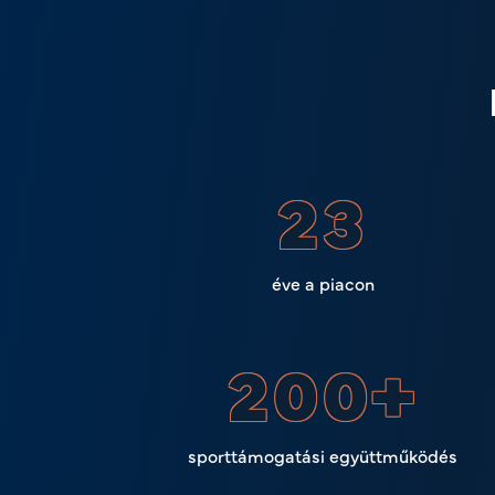
23
éve a piacon
200
+
sporttámogatási együttműködés