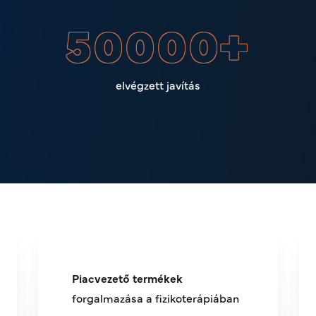
50000
+
elvégzett javítás
P
iacvezető termékek
forgalmazása a fizikoterápiában