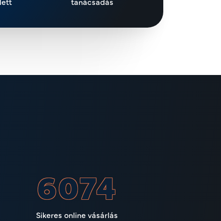
lett
tanácsadás
7960
Sikeres online vásárlás