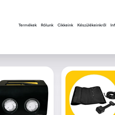
Termékek
Rólunk
Cikkeink
Készülékeinkről
In