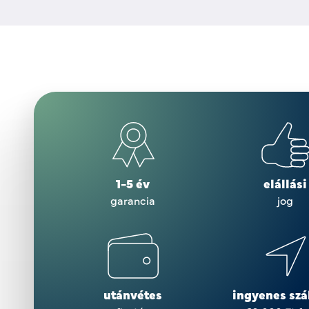
1-5 év
elállási
garancia
jog
utánvétes
ingyenes szál