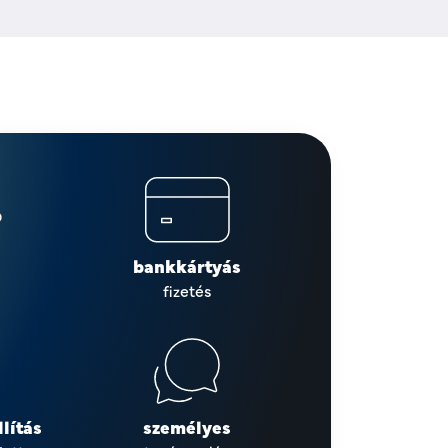
bankkártyás
fizetés
lítás
személyes