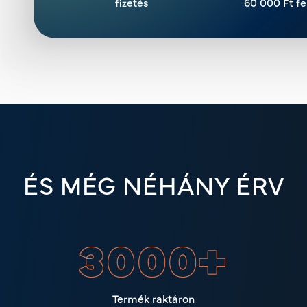
fizetés
60 000 Ft fe
ÉS MÉG NÉHÁNY ÉRV
3000
+
Termék raktáron