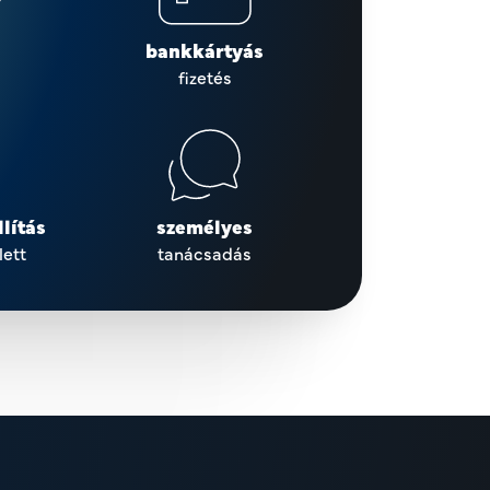
bankkártyás
fizetés
lítás
személyes
lett
tanácsadás