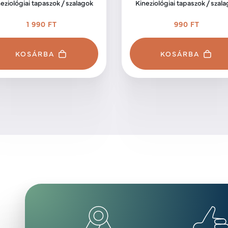
eziológiai tapaszok / szalagok
Kineziológiai tapaszok / szal
1 990 FT
990 FT
KOSÁRBA
KOSÁRBA