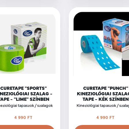
CURETAPE "SPORTS"
CURETAPE "PUNCH"
NEZIOLÓGIAI SZALAG -
KINEZIOLÓGIAI SZALA
TAPE - "LIME" SZÍNBEN
TAPE - KÉK SZÍNBEN
eziológiai tapaszok / szalagok
Kineziológiai tapaszok / szal
4 990 FT
4 990 FT