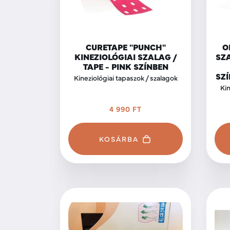
CURETAPE "PUNCH"
O
KINEZIOLÓGIAI SZALAG /
SZA
TAPE - PINK SZÍNBEN
SZÍ
Kineziológiai tapaszok / szalagok
Kin
4 990 FT
KOSÁRBA