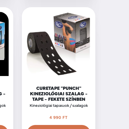
CURETAPE "PUNCH"
G -
KINEZIOLÓGIAI SZALAG -
TAPE - FEKETE SZÍNBEN
agok
Kineziológiai tapaszok / szalagok
4 990 FT