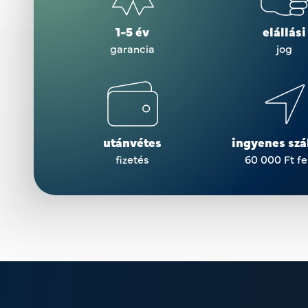
1-5 év
elállási
garancia
jog
utánvétes
ingyenes szál
fizetés
60 000 Ft fe