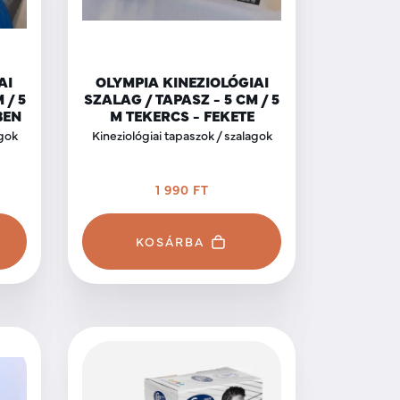
AI
OLYMPIA KINEZIOLÓGIAI
 / 5
SZALAG / TAPASZ - 5 CM / 5
BEN
M TEKERCS - FEKETE
agok
Kineziológiai tapaszok / szalagok
1 990 FT
KOSÁRBA