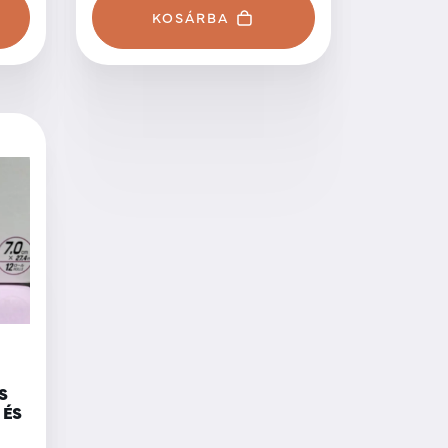
KOSÁRBA
S
 ÉS