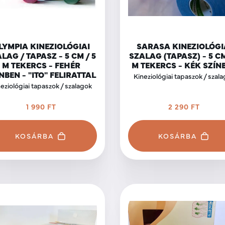
LYMPIA KINEZIOLÓGIAI
SARASA KINEZIOLÓGI
LAG / TAPASZ - 5 CM / 5
SZALAG (TAPASZ) - 5 CM
M TEKERCS - FEHÉR
M TEKERCS - KÉK SZÍN
NBEN - "ITO" FELIRATTAL
Kineziológiai tapaszok / szal
eziológiai tapaszok / szalagok
1 990 FT
2 290 FT
KOSÁRBA
KOSÁRBA