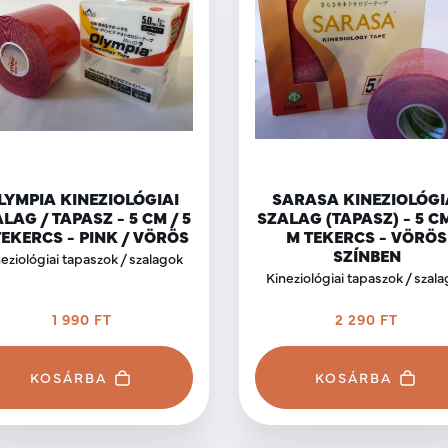
LYMPIA KINEZIOLÓGIAI
SARASA KINEZIOLÓGI
LAG / TAPASZ - 5 CM / 5
SZALAG (TAPASZ) - 5 CM
TEKERCS - PINK / VÖRÖS
M TEKERCS - VÖRÖS
SZÍNBEN
eziológiai tapaszok / szalagok
Kineziológiai tapaszok / szal
1 990 FT
2 290 FT
KOSÁRBA
KOSÁRBA