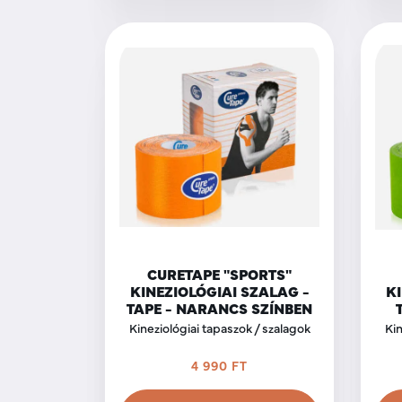
CURETAPE "SPORTS"
KINEZIOLÓGIAI SZALAG -
KI
TAPE - NARANCS SZÍNBEN
Kineziológiai tapaszok / szalagok
Kin
4 990 FT