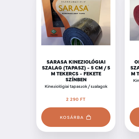
SARASA KINEZIOLÓGIAI
O
SZALAG (TAPASZ) - 5 CM / 5
SZA
M TEKERCS - FEKETE
M 
SZÍNBEN
Kin
Kineziológiai tapaszok / szalagok
2 290 FT
KOSÁRBA