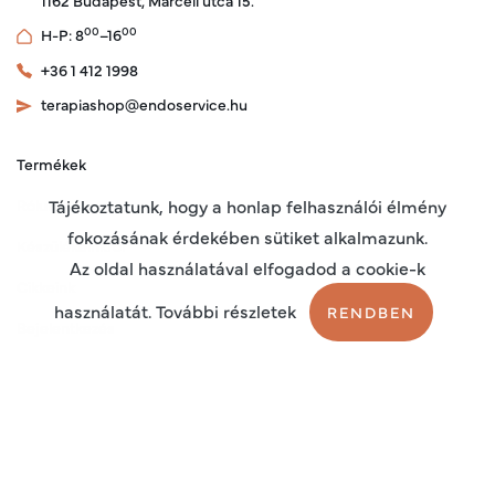
1162 Budapest, Marcell utca 15.
00
00
H-P: 8
–16
+36 1 412 1998
terapiashop@endoservice.hu
Termékek
Rólunk
Tájékoztatunk, hogy a honlap felhasználói élmény
fokozásának érdekében sütiket alkalmazunk.
Készülékeinkről
Az oldal használatával elfogadod a cookie-k
Cikkeink
használatát. További részletek
RENDBEN
Bejelentkezés
Regisztráció
Sütik
Adatkezelési tájékoztató