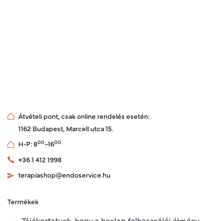
Átvételi pont, csak online rendelés esetén:
1162 Budapest, Marcell utca 15.
00
00
H-P: 8
–16
+36 1 412 1998
terapiashop@endoservice.hu
Termékek
Rólunk
Tájékoztatunk, hogy a honlap felhasználói élmény