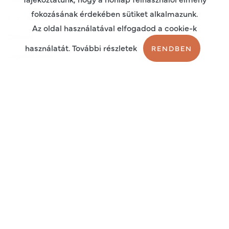
fokozásának érdekében sütiket alkalmazunk.
Készülékeinkről
Az oldal használatával elfogadod a cookie-k
Cikkeink
használatát. További részletek
RENDBEN
Bejelentkezés
Regisztráció
Sütik
Adatkezelési tájékoztató
Általános szerződési feltételek