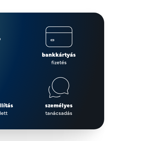
bankkártyás
fizetés
lítás
személyes
lett
tanácsadás