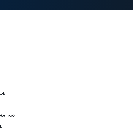
kek
keinkről
nk