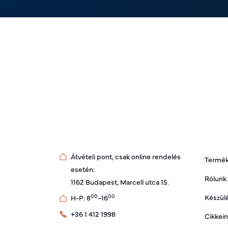
Átvételi pont, csak online rendelés
Termé
esetén:
Rólunk
1162 Budapest, Marcell utca 15.
Készülé
00
00
H-P: 8
–16
+36 1 412 1998
Cikkei