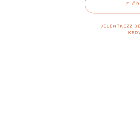
ELŐR
JELENTKEZZ B
KED