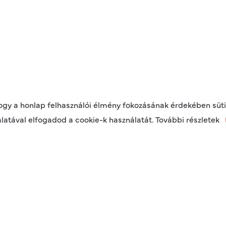
hogy a honlap felhasználói élmény fokozásának érdekében süti
latával elfogadod a cookie-k használatát. További részletek
RÉSZLETEK
ADATOK
t 2.0 Uno - intelligens izom- és idegstimulátor (TENS / EMS