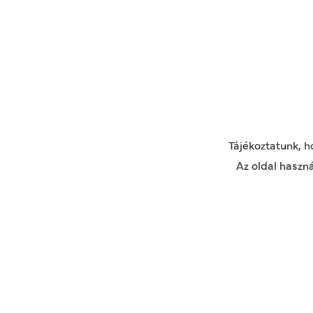
Tájékoztatunk, 
Az oldal haszná
Therabody PowerDo