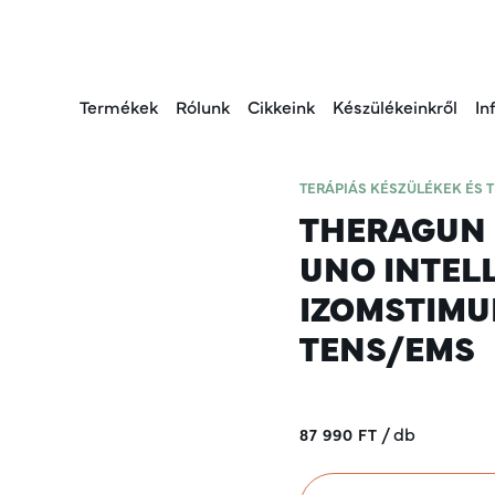
Termékek
Rólunk
Cikkeink
Készülékeinkről
In
TERÁPIÁS KÉSZÜLÉKEK ÉS 
THERAGUN 
UNO INTEL
IZOMSTIMU
TENS/EMS
/
db
87 990 FT