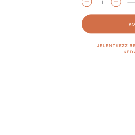
K
JELENTKEZZ B
KED