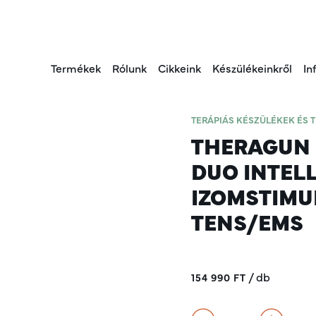
Termékek
Rólunk
Cikkeink
Készülékeinkről
In
TERÁPIÁS KÉSZÜLÉKEK ÉS 
THERAGUN 
DUO INTEL
IZOMSTIMU
TENS/EMS
/
db
154 990 FT