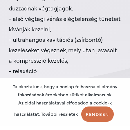
duzzadnak végtagjagok,
- alsó végtagi vénás elégtelenség tüneteit
kívánják kezelni,
- ultrahangos kavitációs (zsírbontó)
kezeléseket végeznek, mely után javasolt
a kompresszió kezelés,
- relaxáció
- masszás célra.
Tájékoztatunk, hogy a honlap felhasználói élmény
fokozásának érdekében sütiket alkalmazunk.
Az oldal használatával elfogadod a cookie-k
A Normatec 3.0 harmadik generációs
nyirokmasszázs rendszer akkumulátora a korábbi
használatát. További részletek
RENDBEN
modellekhez képest mintegy 50%-kal hosszabb
ideig tartó üzemelést biztosít egy feltöltéssel.