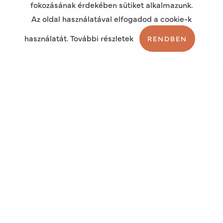
fokozásának érdekében sütiket alkalmazunk.
Az oldal használatával elfogadod a cookie-k
A készüléket raktárról szállítjuk.
használatát. További részletek
RENDBEN
CE tanúsított medikai (orvostechnikai) készülék,
mely megfelel az MDD 93/42/EEC előírásoknak.
(egészségpénztári elszámoláshoz erről igazolást
tudunk adni, vagy biztosítunk egy másolatot a CE
Tanúsítványból)
Átvételi pont, csak online rendelés esetén:
1162 Budapest, Marcell utca 15.
00
00
H-P: 8
–16