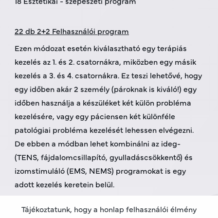
18 Esztétikai - szépészeti program
22 db 2+2 Felhasználói program
Ezen módozat esetén kiválasztható egy terápiás
kezelés az 1. és 2. csatornákra, miközben egy másik
kezelés a 3. és 4. csatornákra. Ez teszi lehetővé, hogy
egy időben akár 2 személy (pároknak is kiváló!) egy
időben használja a készüléket két külön probléma
kezelésére, vagy egy páciensen két különféle
patológiai probléma kezelését lehessen elvégezni.
De ebben a módban lehet kombinálni az ideg-
(TENS, fájdalomcsillapító, gyulladáscsökkentő) és
izomstimuláló (EMS, NEMS) programokat is egy
adott kezelés keretein belül.
Tájékoztatunk, hogy a honlap felhasználói élmény
12 Felhasználó által szabadon programozható tárhely