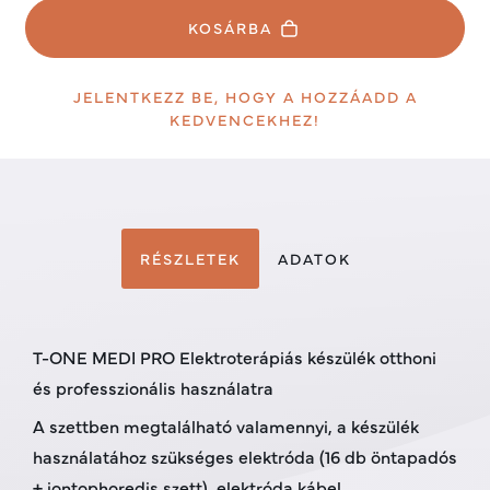
KOSÁRBA
JELENTKEZZ BE, HOGY A HOZZÁADD A
KEDVENCEKHEZ!
RÉSZLETEK
ADATOK
T-ONE MEDI PRO Elektroterápiás készülék otthoni
és professzionális használatra
A szettben megtalálható valamennyi, a készülék
használatához szükséges elektróda (16 db öntapadós
+ iontophoredis szett), elektróda kábel,