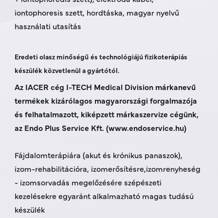
iontophoresis szett, hordtáska, magyar nyelvű
használati utasítás
Eredeti olasz minőségű és technológiájú fizikoterápiás
készülék közvetlenül a gyártótól.
Az IACER cég I-TECH Medical Division márkanevű
termékek kizárólagos m
agyarországi forgalmazója
és felhatalmazott, kiképzett márkaszervize cégünk,
az Endo Plus Service Kft. (www.endoservice.hu)
Fájdalomterápiára (akut és krónikus panaszok),
izom-rehabilitációra, izomerősítésre,izomrenyheség
- izomsorvadás megelőzésére szépészeti
kezelésekre egyaránt alkalmazható magas tudású
készülék