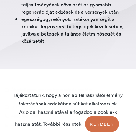
teljesítményének növelését és gyorsabb
regenerációját edzések és a versenyek után
egészségügyi előnyök: hatékonyan segít a
krónikus légzőszervi betegségek kezelésében,
javítva a betegek általános életminőségét és
közérzetét
Átvételi pont, csak online rendelés esetén:
Tájékoztatunk, hogy a honlap felhasználói élmény
1162 Budapest, Marcell utca 15.
fokozásának érdekében sütiket alkalmazunk.
00
00
H-P: 8
–16
Az oldal használatával elfogadod a cookie-k
+36 1 412 1998
használatát. További részletek
RENDBEN
terapiashop@endoservice.hu