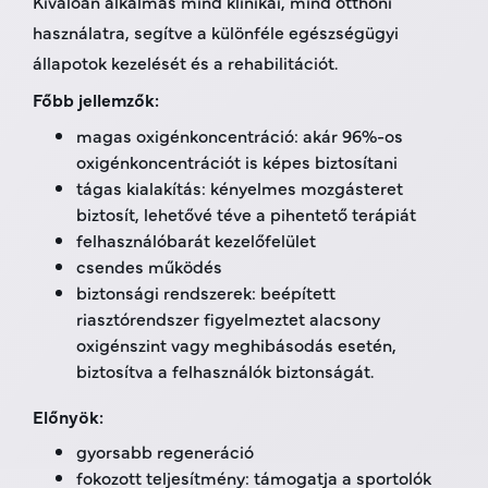
Kiválóan alkalmas mind klinikai, mind otthoni
használatra, segítve a különféle egészségügyi
állapotok kezelését és a rehabilitációt.
Főbb jellemzők:
magas oxigénkoncentráció: akár 96%-os
oxigénkoncentrációt is képes biztosítani
tágas kialakítás: kényelmes mozgásteret
biztosít, lehetővé téve a pihentető terápiát
felhasználóbarát kezelőfelület
csendes működés
biztonsági rendszerek: beépített
riasztórendszer figyelmeztet alacsony
oxigénszint vagy meghibásodás esetén,
biztosítva a felhasználók biztonságát.
Előnyök:
gyorsabb regeneráció
fokozott teljesítmény: támogatja a sportolók