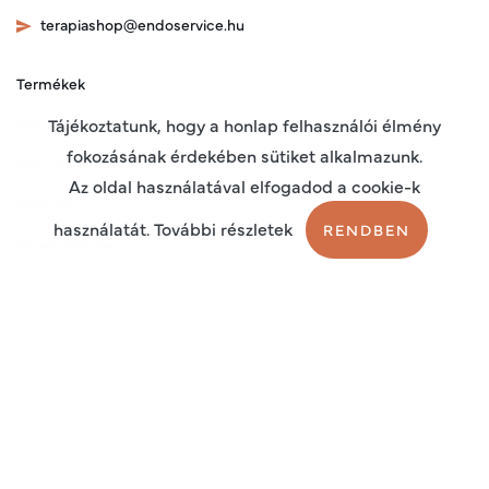
terapiashop@endoservice.hu
Termékek
Rólunk
Tájékoztatunk, hogy a honlap felhasználói élmény
fokozásának érdekében sütiket alkalmazunk.
Készülékeinkről
Az oldal használatával elfogadod a cookie-k
Cikkeink
használatát. További részletek
RENDBEN
Bejelentkezés
Regisztráció
Sütik
Adatkezelési tájékoztató
Általános szerződési feltételek