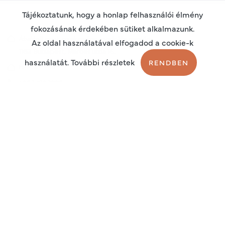
Tájékoztatunk, hogy a honlap felhasználói élmény
fokozásának érdekében sütiket alkalmazunk.
Átvételi pont, csak online rendelés esetén:
Az oldal használatával elfogadod a cookie-k
1162 Budapest, Marcell utca 15.
használatát. További részletek
RENDBEN
00
00
H-P: 8
–16
+36 1 412 1998
terapiashop@endoservice.hu
Termékek
Rólunk
Készülékeinkről
Cikkeink
Bejelentkezés
Regisztráció