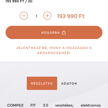
/
db
193 990 FT
193 990
Ft
KOSÁRBA
JELENTKEZZ BE, HOGY A HOZZÁADD A
KEDVENCEKHEZ!
RÉSZLETEK
ADATOK
COMPEX FIT 3.0 vezetékes, elektromos