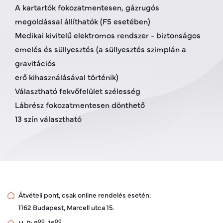
A kartartók fokozatmentesen, gázrugós
megoldással állíthatók (F5 esetében)
Medikai kivitelű elektromos rendszer - biztonságos
emelés és süllyesztés (a süllyesztés szimplán a
gravitációs
erő kihasználásával történik)
Választható fekvőfelület szélesség
Lábrész fokozatmentesen dönthető
13 szín választható
Átvételi pont, csak online rendelés esetén:
1162 Budapest, Marcell utca 15.
00
00
H-P: 8
–16