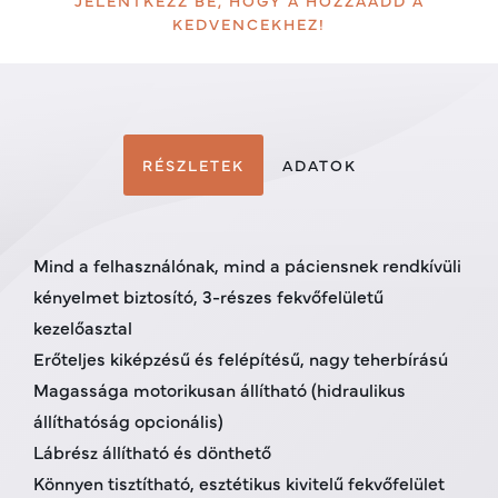
JELENTKEZZ BE, HOGY A HOZZÁADD A
KEDVENCEKHEZ!
RÉSZLETEK
ADATOK
Mind a felhasználónak, mind a páciensnek rendkívüli
kényelmet biztosító, 3-részes fekvőfelületű
kezelőasztal
Erőteljes kiképzésű és felépítésű, nagy teherbírású
Magassága motorikusan állítható (hidraulikus
állíthatóság opcionális)
Lábrész állítható és dönthető
Könnyen tisztítható, esztétikus kivitelű fekvőfelület