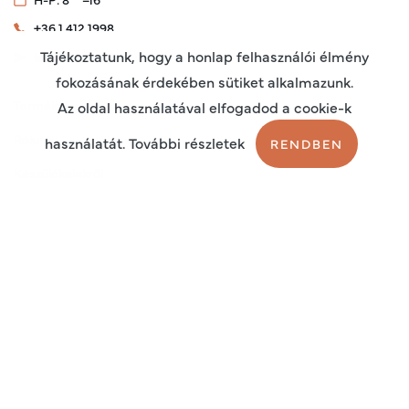
+36 1 412 1998
Tájékoztatunk, hogy a honlap felhasználói élmény
terapiashop@endoservice.hu
fokozásának érdekében sütiket alkalmazunk.
Termékek
Az oldal használatával elfogadod a cookie-k
Rólunk
használatát. További részletek
RENDBEN
Készülékeinkről
Cikkeink
Bejelentkezés
Regisztráció
Sütik
Adatkezelési tájékoztató
Általános szerződési feltételek