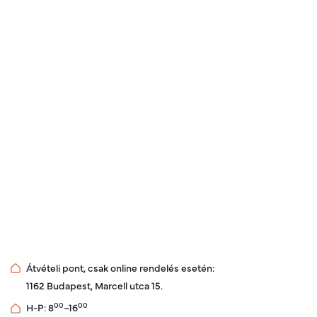
Átvételi pont, csak online rendelés esetén:
1162 Budapest, Marcell utca 15.
00
00
H-P: 8
–16