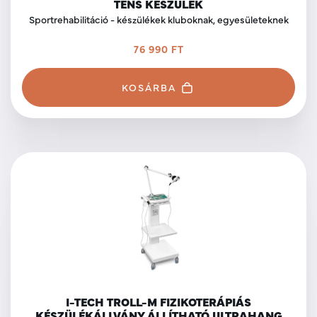
TENS KÉSZÜLÉK
Sportrehabilitáció - készülékek kluboknak, egyesületeknek
76 990 FT
KOSÁRBA
I-TECH TROLL-M FIZIKOTERÁPIÁS
KÉSZÜLÉKÁLLVÁNY ÁLLÍTHATÓ ULTRAHANG