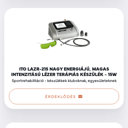
ITO LAZR-215 NAGY ENERGIÁJÚ, MAGAS
INTENZITÁSÚ LÉZER TERÁPIÁS KÉSZÜLÉK - 15W
Sportrehabilitáció - készülékek kluboknak, egyesületeknek
ÉRDEKLŐDÉS