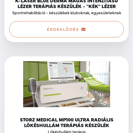
K-LASER BLUE DERMA MAGAS INTENZITÁSÚ
LÉZER TERÁPIÁS KÉSZÜLÉK - "KÉK" LÉZER
Sportrehabilitáció - készülékek kluboknak, egyesületeknek
ÉRDEKLŐDÉS
STORZ MEDICAL MP100 ULTRA RADIÁLIS
LÖKÉSHULLÁM TERÁPIÁS KÉSZÜLÉK
Lökéshullám terápia