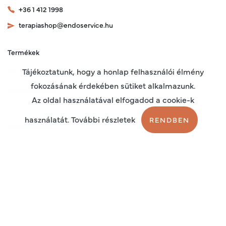
+36 1 412 1998
terapiashop@endoservice.hu
Termékek
Rólunk
Tájékoztatunk, hogy a honlap felhasználói élmény
fokozásának érdekében sütiket alkalmazunk.
Készülékeinkről
Az oldal használatával elfogadod a cookie-k
Cikkeink
használatát. További részletek
RENDBEN
Bejelentkezés
Regisztráció
Sütik
Adatkezelési tájékoztató
Általános szerződési feltételek