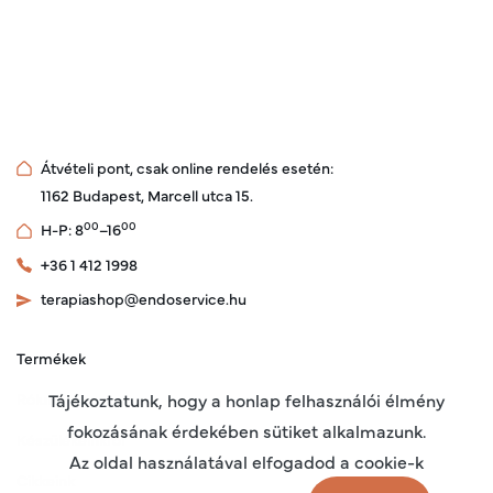
Átvételi pont, csak online rendelés esetén:
1162 Budapest, Marcell utca 15.
00
00
H-P: 8
–16
+36 1 412 1998
terapiashop@endoservice.hu
Termékek
Rólunk
Tájékoztatunk, hogy a honlap felhasználói élmény
fokozásának érdekében sütiket alkalmazunk.
Készülékeinkről
Az oldal használatával elfogadod a cookie-k
Cikkeink