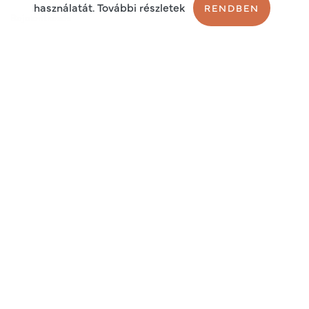
használatát. További részletek
RENDBEN
Bejelentkezés
Regisztráció
Sütik
Adatkezelési tájékoztató
Általános szerződési feltételek
2026 © Endo Plus Service kft.
Adószám: 13140072-2-42
EU adószám: HU13140072