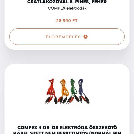
CSATLAKOZÓVAL 6-PINES, FEHÉR
COMPEX elektródák
28 990 FT
ELŐRENDELÉS
COMPEX 4 DB-OS ELEKTRÓDA ÖSSZEKÖTŐ
KÁBEL SZETT NEM BEPATTINTÓS (NORMÁL PIN