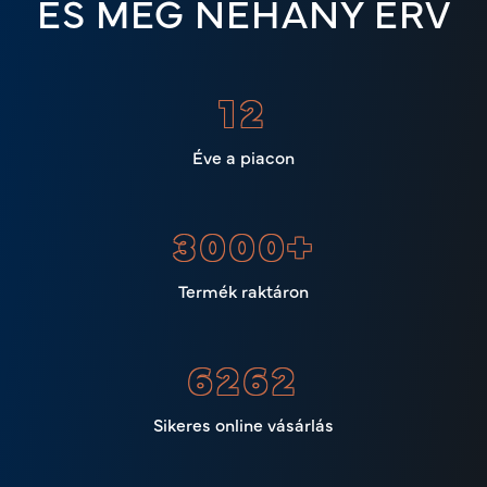
ÉS MÉG NÉHÁNY ÉRV
14
Éve a piacon
3000
+
Termék raktáron
7722
Sikeres online vásárlás