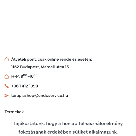
Átvételi pont, csak online rendelés esetén:
1162 Budapest, Marcell utca 15.
00
00
H-P: 8
–16
+36 1 412 1998
terapiashop@endoservice.hu
Termékek
Rólunk
Tájékoztatunk, hogy a honlap felhasználói élmény
fokozásának érdekében sütiket alkalmazunk.
Készülékeinkről