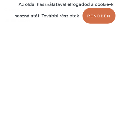
Az oldal használatával elfogadod a cookie-k
Cikkeink
használatát. További részletek
RENDBEN
Bejelentkezés
Regisztráció
Sütik
Adatkezelési tájékoztató
Általános szerződési feltételek
2026 © Endo Plus Service kft.
Adószám: 13140072-2-42