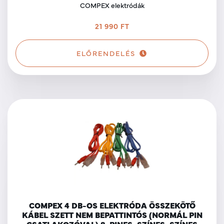
COMPEX elektródák
21 990 FT
ELŐRENDELÉS
COMPEX 4 DB-OS ELEKTRÓDA ÖSSZEKÖTŐ
KÁBEL SZETT NEM BEPATTINTÓS (NORMÁL PIN
CSATLAKOZÓVAL) 8-PINES, SZÍNES, SZÍNES