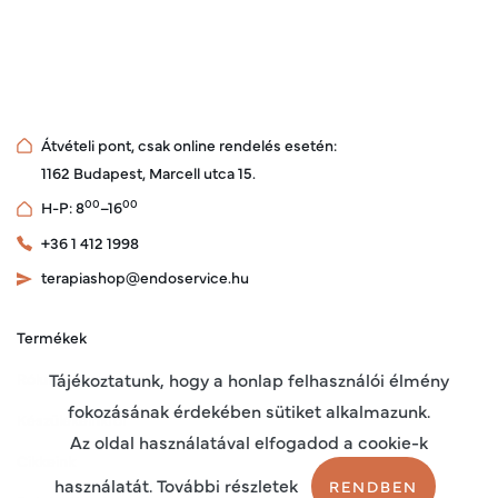
Átvételi pont, csak online rendelés esetén:
1162 Budapest, Marcell utca 15.
00
00
H-P: 8
–16
+36 1 412 1998
terapiashop@endoservice.hu
Termékek
Rólunk
Tájékoztatunk, hogy a honlap felhasználói élmény
fokozásának érdekében sütiket alkalmazunk.
Készülékeinkről
Az oldal használatával elfogadod a cookie-k
Cikkeink
használatát. További részletek
RENDBEN